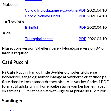
Nabucco:
Coro d’Introduzione e Cavatina
PDF
2020.04.10
Coro di Schiavi Ebrei
PDF
2020.04.10
La Traviata
Brindisi
PDF
2020.04.10
Aida:
Triumphal scene
PDF
2020.04.10
MuseScore version 3.4 eller nyere – MuseScore version 3.4 or
later is required
Café Puccini
På Cafe Puccini kan du finde øvefiler og noder til diverse
korværker, sange og salmer. Mange af værkerne er at finde på
flere danske kors standardrepertoire. Alle værker findes i PDF
format til udskrivning. For enkelte større værker har jeg lavet
en samlet PDF fil af hele værket - lige til at printe ud til dit kor.
Samlinger