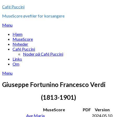
Skip
Café Puccini
to
MuseScore øvefiler for korsangere
content
Menu
Hjem
MuseScore
Nyheder
Café Puccini
Noder på Café Puccini
Links
Om
Menu
Giuseppe Fortunino Francesco Verdi
(1813-1901)
MuseScore
PDF
Version
Ave Maria
2024.05.10