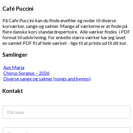
Café Puccini
På Cafe Puccini kan du finde øvefiler og noder til diverse
korværker, sange og salmer. Mange af værkerne er at finde på
flere danske kors standardrepertoire. Alle værker findes i PDF
format til udskrivning. For enkelte større værker har jeg lavet
en samlet PDF fil af hele værket - lige til at printe ud til dit kor.
Samlinger
Ave Maria
Chorus Soranus – 2026
Diverse sange og salmer (songs and hymns)
Kontakt
N
a
v
n
E
*