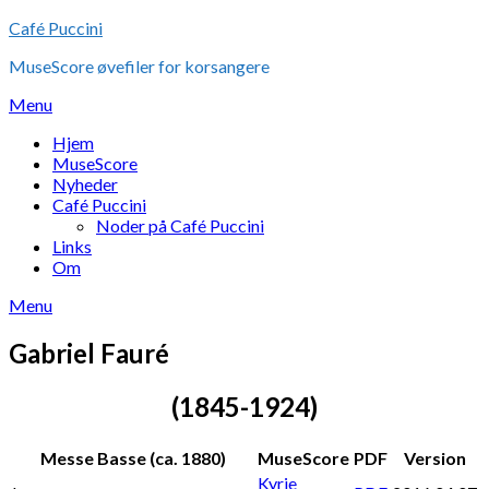
Skip
Café Puccini
to
MuseScore øvefiler for korsangere
content
Menu
Hjem
MuseScore
Nyheder
Café Puccini
Noder på Café Puccini
Links
Om
Menu
Gabriel Fauré
(1845-1924)
Messe Basse (ca. 1880)
MuseScore
PDF
Version
Kyrie