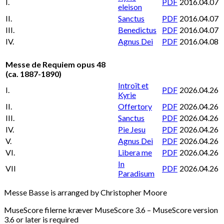
I.
PDF
2016.04.07
eleison
II.
Sanctus
PDF
2016.04.07
III.
Benedictus
PDF
2016.04.07
IV.
Agnus Dei
PDF
2016.04.08
Messe de Requiem opus 48
(ca. 1887-1890)
Introït et
I.
PDF
2026.04.26
Kyrie
II.
Offertory
PDF
2026.04.26
III.
Sanctus
PDF
2026.04.26
IV.
Pie Jesu
PDF
2026.04.26
V.
Agnus Dei
PDF
2026.04.26
VI.
Libera me
PDF
2026.04.26
In
VII
PDF
2026.04.26
Paradisum
Messe Basse is arranged by Christopher Moore
MuseScore filerne kræver MuseScore 3.6 – MuseScore version
3.6 or later is required